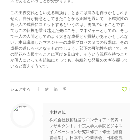
スであるということが分かります。
この主役交代ともいえる転換は、ときには痛みを伴うかもしれま
せん。自分が得意としてきたことから距離を置いて、不確実性の
高い人の成長にコミットするというのは、勇気のいることです。
でもこの転換を乗り越えた先にこそ、マネジャーとしての、そし
て一人の人間としてのより大きな成長とか貢献があるかもしれな
い。本日議論したマネジャーの成長プロセス３つの段階は、その
成長の道しるべとなるものでしょう。部下の可能性を信じて、そ
の開花を支援することに喜びを見出す。そういう視座を持つこと
が個人にとっても組織にとっても、持続的な発展のカギを握って
いると言えそうです。
シェアする
1
小林達哉
株式会社技術経営フロンティア・代表コ
ンサルタント。中京大学大学院ビジネス
イノベーション研究科修了・修士（経営
管理学）。日本中小企業学会、日本物流