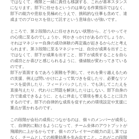
ではなくて、権限と一緒に責任も移譲する、これが基本スタンス
になります。部下に任せるというのは単なる作業指示ではなく、
部下の能力や意欲を見極めたうえで、挑戦的な仕事も含めて、達
成までのプロセスを信じて託すという意味合いが強いです。
ところで、第２段階の人に任せきれない状態から、どうやってそ
の心境に至るのでしょうか。何かきっかけがあるのでしょうか。
それはマネジャー自身の成功体験の再定義が起きるからだと考え
られます。第３段階に至るマネジャーは、自分が成果を出すこと
ではなくて、部下が成果を出すこと、部下が成長することを自ら
の成功とか喜びと感じられるように、価値観が変わってきている
のです。
部下が直面するであろう困難を予測して、それを乗り越えるため
の支援、例えば問いかけによって気づきを促したり、必要なリソ
ースを提供したり、フィードバックしたり。でも決してこたえを
直接与えたり、代わりに問題を解決したりはしない。部下自身の
力で達成できるように、ともに伴走して環境を整えることに注力
するのです。部下の自律的な成長を促すための環境設定や支援に
重点が置かれるのです。
この段階が会社の成長につながるのは、個々のメンバーが成長し
て、自律的に動けるようになって、チーム全体のアウトプットが
飛躍的に上がるからです。個々のプレイヤーの能力の足し算では
なく、チームとしての相乗効果を生み出すこと。これがこの段階