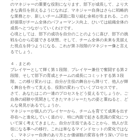
のマネジャーの重要な役割になります。部下が成長して、より大
きな責任を担えるようになれば、マネジャー自身はさらに戦略的
な業務とか、新しいチーム課題に取り組む余裕が生まれる。この
好循環がチーム全体のパフォーマンス向上、ひいては組織全体の
成長へとつながっていくわけです。
心境としては、部下の成功を自分のことのように喜び、部下の挑
戦を心から応援できる状態。そして、チーム全体の未来を見据え
た視点を持つようになる。これが第３段階のマネジャー像と言え
るでしょう。
４．まとめ
プレイヤーとして輝く第１段階、プレイヤー兼任で奮闘する第２
段階、そして部下の育成とチームの成長にコミットする第３段
階。この移り変わりは、自分が主役の舞台から降りて、他人が輝
く舞台を作って支える、役割の変わっていくプロセスです。
さて、あなたはこの一連のプロセスをどう捉えるでしょうか。ご
自身の経験や見聞きしてきたマネジャーたちの姿と重ねると、ど
んな発見があるでしょうか。
マネジャーが個人のプレイヤーから、チームを育てて成果を出す
存在へと進化していく道のり、特に内面で起きる意識の変化につ
いて深く考えてきました。自分が主役であることから、他人が主
役になる事への移行。これは単なるマインドセットの変化ではな
く、マネジャー自身のあり方とか価値観の変容を伴う深いプロセ