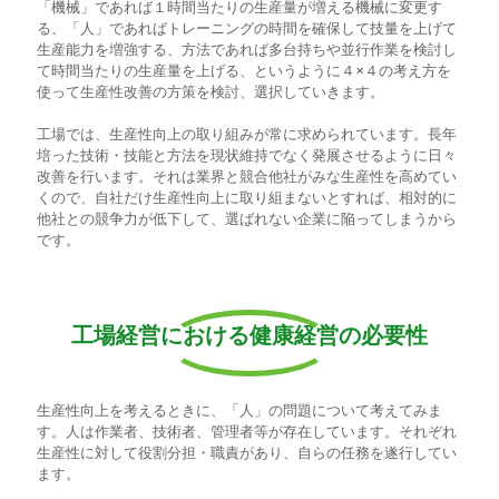
「機械」であれば１時間当たりの生産量が増える機械に変更す
る、「人」であればトレーニングの時間を確保して技量を上げて
生産能力を増強する、方法であれば多台持ちや並行作業を検討し
て時間当たりの生産量を上げる、というように４×４の考え方を
使って生産性改善の方策を検討、選択していきます。
工場では、生産性向上の取り組みが常に求められています。長年
培った技術・技能と方法を現状維持でなく発展させるように日々
改善を行います。それは業界と競合他社がみな生産性を高めてい
くので、自社だけ生産性向上に取り組まないとすれば、相対的に
他社との競争力が低下して、選ばれない企業に陥ってしまうから
です。
工場経営における健康経営の必要性
生産性向上を考えるときに、「人」の問題について考えてみま
す。人は作業者、技術者、管理者等が存在しています。それぞれ
生産性に対して役割分担・職責があり、自らの任務を遂行してい
ます。