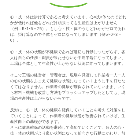
心・技・体は掛け算であると考えています。心×技×体なのでどれ
かが低ければ他をどれだけ頑張っても生産性は上がりません
（例：5×1×5＝25）。もし心・技・体のうちどれかがゼロであれ
ば、掛け算なので全体もゼロになってしまいます（例5×0×3＝
0）。
心・技・体の状態が不健康であれば適切な行動につながらず、各
人は自らの任務・職責が果たせないか中途半端になってしまい、
工場は全体として生産性が上がらない状況に陥ってしまいます。
そこで工場の経営者・管理者は、現場を見渡して作業者一人一人
の心の状態をふまえて健康な状態になっていくように手を打たな
くてはなりません。作業者の健康が確保されていないまま、いく
ら材料・機械を改善し方法をブラッシュアップしたとしても、現
場の生産性は上がらないからです。
反対に、心・技・体の健康を確保していくことを考えて対策をし
ていくことによって、作業者の健康状態が改善されていけば、生
産性向上の基礎ができます。
さらに健康確保の活動を継続して高めていくことで、各人の心・
技・体の状態がより良い状態になって前向きな行動にかわり、前