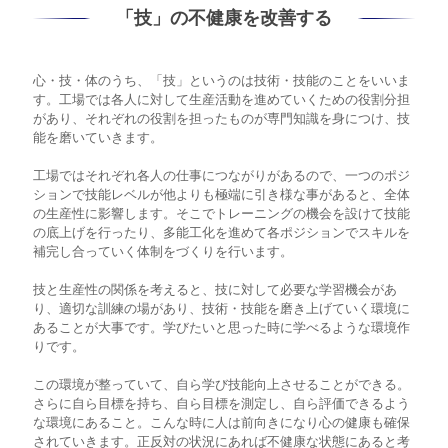
「技」の不健康を改善する
心・技・体のうち、「技」というのは技術・技能のことをいいま
す。工場では各人に対して生産活動を進めていくための役割分担
があり、それぞれの役割を担ったものが専門知識を身につけ、技
能を磨いていきます。
工場ではそれぞれ各人の仕事につながりがあるので、一つのポジ
ションで技能レベルが他よりも極端に引き様な事があると、全体
の生産性に影響します。そこでトレーニングの機会を設けて技能
の底上げを行ったり、多能工化を進めて各ポジションでスキルを
補完し合っていく体制をづくりを行います。
技と生産性の関係を考えると、技に対して必要な学習機会があ
り、適切な訓練の場があり、技術・技能を磨き上げていく環境に
あることが大事です。学びたいと思った時に学べるような環境作
りです。
この環境が整っていて、自ら学び技能向上させることができる。
さらに自ら目標を持ち、自ら目標を測定し、自ら評価できるよう
な環境にあること。こんな時に人は前向きになり心の健康も確保
されていきます。正反対の状況にあれば不健康な状態にあると考