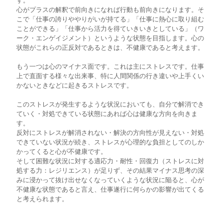
す。
心がプラスの解釈で前向きになれば行動も前向きになります。そ
こで「仕事の誇りややりがいが持てる」「仕事に熱心に取り組む
ことができる」「仕事から活力を得ていきいきとしている」（ワ
ーク・エンゲイジメント）というような状態を目指します。心の
状態がこれらの正反対であるときは、不健康であると考えます。
もう一つは心のマイナス面です。これは主にストレスです。仕事
上で直面する様々な出来事、特に人間関係の行き違いや上手くい
かないときなどに起きるストレスです。
このストレスが発生するような状況においても、自分で解消でき
ていく・対処できている状態にあれば心は健康な方向を向きま
す。
反対にストレスが解消されない・解決の方向性が見えない・対処
できていない状況が続き、ストレスが心理的な負担としてのしか
かってくると心が不健康です。
そして困難な状況に対する適応力・耐性・回復力（ストレスに対
処する力：レジリエンス）が足りず、その結果マイナス思考の深
みに浸かって抜け出せなくなっていくような状況に陥ると、心が
不健康な状態であると言え、仕事遂行に何らかの影響が出てくる
と考えられます。