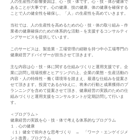
人の生産性の影響要因は、心・技・体です。心・技・体が健康で
あることが大事です。心の健康、技の健康、体の健康を確保する
ことで人の健全性を確保し、「人」の生産性を高めていきます。
当社では、人の生産性を高めるための心・技・体の取り組み－作
業者の健康確保のための体系的な活動－を支援するコンサルティ
ングサービスを提供しています。
このサービスは、製造業・工場管理の経験を持つ中小工場専門の
健康経営アドバイザーが担当させて頂きます。
主な内容は心・技・体に関する仕組みづくりと運用支援です。企
業に訪問し現場視察とヒアリングの上、企業の業態・生産活動の
内容・人の特殊性・働く環境等を踏まえ、最適な仕組みを提案さ
せて頂きます。投資であるがゆえに、将来の行動と成果獲得のプ
ランニングを含めて提案させて頂き、健康経営の実践のための仕
組みづくりと運用支援をコンサルタントが定期訪問して行いま
す。
＜プログラム＞
健康経営の実践を心・技・体で考える体系的なプログラム
１．心の健康
（１）健全で前向きな思考づくり → 「ワーク・エンゲイジメ
ント改善」プログラム