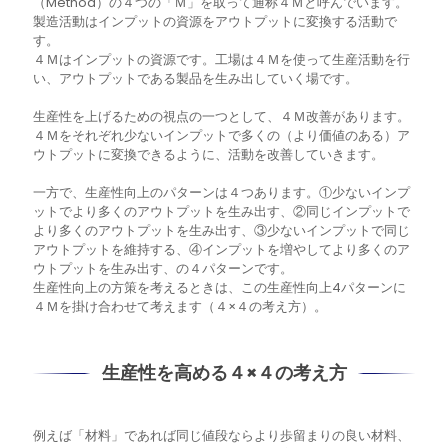
（Method）の４つの「Ｍ」を取って通称４Ｍと呼んでいます。
製造活動はインプットの資源をアウトプットに変換する活動で
す。
４Ｍはインプットの資源です。工場は４Ｍを使って生産活動を行
い、アウトプットである製品を生み出していく場です。
生産性を上げるための視点の一つとして、４Ｍ改善があります。
４Ｍをそれぞれ少ないインプットで多くの（より価値のある）ア
ウトプットに変換できるように、活動を改善していきます。
一方で、生産性向上のパターンは４つあります。①少ないインプ
ットでより多くのアウトプットを生み出す、②同じインプットで
より多くのアウトプットを生み出す、③少ないインプットで同じ
アウトプットを維持する、④インプットを増やしてより多くのア
ウトプットを生み出す、の４パターンです。
生産性向上の方策を考えるときは、この生産性向上4パターンに
４Ｍを掛け合わせて考えます（４×４の考え方）。
生産性を高める４×４の考え方
例えば「材料」であれば同じ値段ならより歩留まりの良い材料、