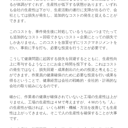
るが体調がすぐれず、生産性が低下する状態があります。いずれ
も会社の生産性は下がり、生産活動の遂行に支障が出るので、会
社としては損失が発生し、追加的なコストの発生と捉えることが
できます。
このコストを、事件発生後に対処しているうちはいつまでたって
も追加的なコスト＝回収できないコスト＝企業にとっての損失で
しかありません。このコストを放置せずにリスクマネジメントを
行い、事前に手を打ち、必要な投資を行うことが必要です。
こうして健康問題に起因する損失を回避するとともに、生産性向
上に寄与するようなことにお金と時間を投下する。これはコスト
の発生ではなく、損失回避・成果創出のための投資と考えること
ができます。作業員の健康確保のために必要な投資を行い成果を
得るということで、健康経営は会社の戦略的・全社的・計画的な
会社の取り組みになるのです。
確かに、作業者の健康が確保されていないと工場の生産性は上が
りません。工場の生産性は４Ｍで考えますが、４Ｍのうち「人」
の生産性が低ければ、いくら材料・機械・方法を改善しても生産
性は上がってきません。そこで人の生産性を確保することが大事
です。