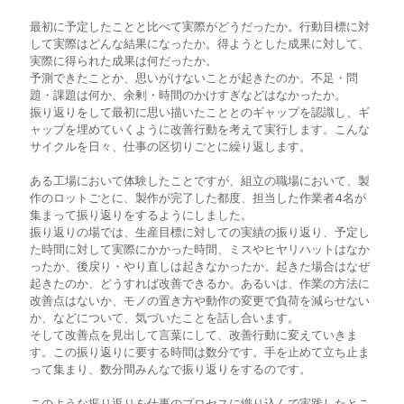
最初に予定したことと比べて実際がどうだったか。行動目標に対
して実際はどんな結果になったか。得ようとした成果に対して、
実際に得られた成果は何だったか。
予測できたことか、思いがけないことが起きたのか。不足・問
題・課題は何か、余剰・時間のかけすぎなどはなかったか。
振り返りをして最初に思い描いたこととのギャップを認識し、ギ
ャップを埋めていくように改善行動を考えて実行します。こんな
サイクルを日々、仕事の区切りごとに繰り返します。
ある工場において体験したことですが、組立の職場において、製
作のロットごとに、製作が完了した都度、担当した作業者4名が
集まって振り返りをするようにしました。
振り返りの場では、生産目標に対しての実績の振り返り、予定し
た時間に対して実際にかかった時間、ミスやヒヤリハットはなか
ったか、後戻り・やり直しは起きなかったか。起きた場合はなぜ
起きたのか、どうすれば改善できるか。あるいは、作業の方法に
改善点はないか、モノの置き方や動作の変更で負荷を減らせない
か、などについて、気づいたことを話し合います。
そして改善点を見出して言葉にして、改善行動に変えていきま
す。この振り返りに要する時間は数分です。手を止めて立ち止ま
って集まり、数分間みんなで振り返りをするのです。
このような振り返りを仕事のプロセスに織り込んで実践したとこ