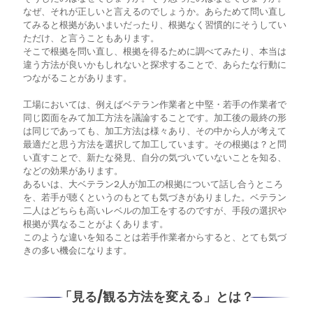
なぜ、それが正しいと言えるのでしょうか。あらためて問い直し
てみると根拠があいまいだったり、根拠なく習慣的にそうしてい
ただけ、と言うこともあります。
そこで根拠を問い直し、根拠を得るために調べてみたり、本当は
違う方法が良いかもしれないと探求することで、あらたな行動に
つながることがあります。
工場においては、例えばベテラン作業者と中堅・若手の作業者で
同じ図面をみて加工方法を議論することです。加工後の最終の形
は同じであっても、加工方法は様々あり、その中から人が考えて
最適だと思う方法を選択して加工しています。その根拠は？と問
い直すことで、新たな発見、自分の気づいていないことを知る、
などの効果があります。
あるいは、大ベテラン2人が加工の根拠について話し合うところ
を、若手が聴くというのもとても気づきがありました。ベテラン
二人はどちらも高いレベルの加工をするのですが、手段の選択や
根拠が異なることがよくあります。
このような違いを知ることは若手作業者からすると、とても気づ
きの多い機会になります。
「見る/観る方法を変える」とは？