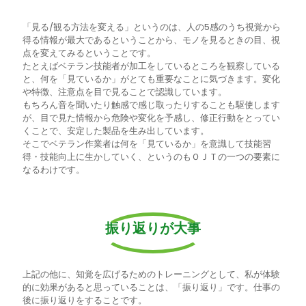
「見る/観る方法を変える」というのは、人の5感のうち視覚から
得る情報が最大であるということから、モノを見るときの目、視
点を変えてみるということです。
たとえばベテラン技能者が加工をしているところを観察している
と、何を「見ているか」がとても重要なことに気づきます。変化
や特徴、注意点を目で見ることで認識しています。
もちろん音を聞いたり触感で感じ取ったりすることも駆使します
が、目で見た情報から危険や変化を予感し、修正行動をとってい
くことで、安定した製品を生み出しています。
そこでベテラン作業者は何を「見ているか」を意識して技能習
得・技能向上に生かしていく、というのもＯＪＴの一つの要素に
なるわけです。
振り返りが大事
上記の他に、知覚を広げるためのトレーニングとして、私が体験
的に効果があると思っていることは、「振り返り」です。仕事の
後に振り返りをすることです。