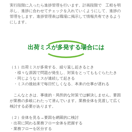
実行段階に入ったら進捗管理を行います。計画段階で 工程を明
示し、進捗に合わせてチェックを入れていくようにして、進捗の
管理をします。進捗管理表は職場に掲示して情報共有できるよう
にします。
出荷ミスが多発する場合には
（１）出荷ミスが多発する、繰り返し起きるとき
・様々な原因で問題が発生し、対策をとってももぐらたたき
・同じようなミスが連続して起きる
・ミスの後始末で毎日忙しくなる、本来の仕事が遅れる
こんなときは、事後的・局所的な対策では解決しません。要因
が業務の多岐にわたって潜んでいます。業務全体を見渡して広く
検討する必要があります。
（２）全体を見る→要因を網羅的に検討
・出荷に関わる業務フロー全体を把握する
・業務フローを区分する