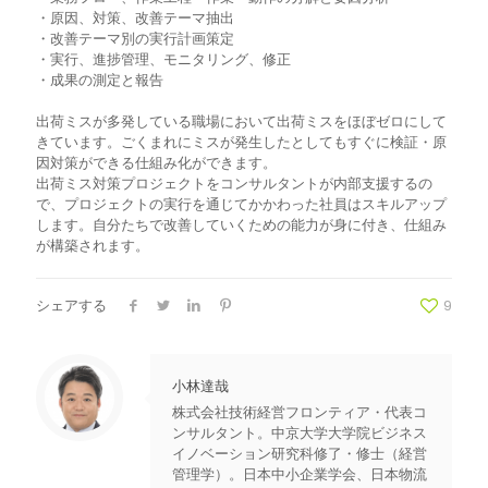
・原因、対策、改善テーマ抽出
・改善テーマ別の実行計画策定
・実行、進捗管理、モニタリング、修正
・成果の測定と報告
出荷ミスが多発している職場において出荷ミスをほぼゼロにして
きています。ごくまれにミスが発生したとしてもすぐに検証・原
因対策ができる仕組み化ができます。
出荷ミス対策プロジェクトをコンサルタントが内部支援するの
で、プロジェクトの実行を通じてかかわった社員はスキルアップ
します。自分たちで改善していくための能力が身に付き、仕組み
が構築されます。
シェアする
9
小林達哉
株式会社技術経営フロンティア・代表コ
ンサルタント。中京大学大学院ビジネス
イノベーション研究科修了・修士（経営
管理学）。日本中小企業学会、日本物流