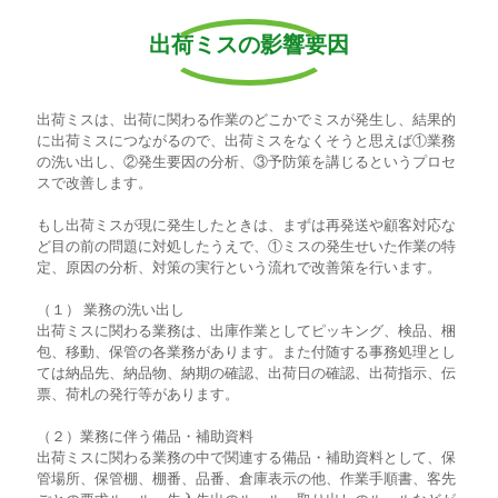
出荷ミスの影響要因
出荷ミスは、出荷に関わる作業のどこかでミスが発生し、結果的
に出荷ミスにつながるので、出荷ミスをなくそうと思えば①業務
の洗い出し、②発生要因の分析、③予防策を講じるというプロセ
スで改善します。
もし出荷ミスが現に発生したときは、まずは再発送や顧客対応な
ど目の前の問題に対処したうえで、①ミスの発生せいた作業の特
定、原因の分析、対策の実行という流れで改善策を行います。
（１） 業務の洗い出し
出荷ミスに関わる業務は、出庫作業としてピッキング、検品、梱
包、移動、保管の各業務があります。また付随する事務処理とし
ては納品先、納品物、納期の確認、出荷日の確認、出荷指示、伝
票、荷札の発行等があります。
（２）業務に伴う備品・補助資料
出荷ミスに関わる業務の中で関連する備品・補助資料として、保
管場所、保管棚、棚番、品番、倉庫表示の他、作業手順書、客先