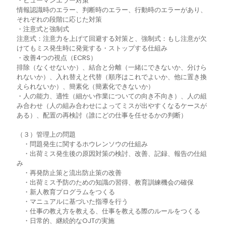
・ヒューマンエラー対策
情報認識時のエラー、判断時のエラー、行動時のエラーがあり、
それぞれの段階に応じた対策
・注意式と強制式
注意式：注意力を上げて回避する対策と、強制式：もし注意が欠
けてもミス発生時に発覚する・ストップする仕組み
・改善4つの視点（ECRS）
排除（なくせないか）、結合と分離（一緒にできないか、分けら
れないか）、入れ替えと代替（順序はこれでよいか、他に置き換
えられないか）、簡素化（簡素化できないか）
・人の能力、適性（細かい作業についての向き不向き）、人の組
み合わせ（人の組み合わせによってミスが出やすくなるケースが
ある）、配置の再検討（誰にどの仕事を任せるかの判断）
（３）管理上の問題
・問題発生に関するホウレンソウの仕組み
・出荷ミス発生後の原因対策の検討、改善、記録、報告の仕組
み
・再発防止策と流出防止策の改善
・出荷ミス予防のための知識の習得、教育訓練機会の確保
・新人教育プログラムをつくる
・マニュアルに基づいた指導を行う
・仕事の教え方を教える、仕事を教える際のルールをつくる
・日常的、継続的なOJTの実施