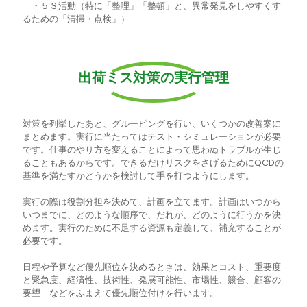
・５Ｓ活動（特に「整理」「整頓」と、異常発見をしやすくす
るための「清掃・点検」）
出荷ミス対策の実行管理
対策を列挙したあと、グルーピングを行い、いくつかの改善案に
まとめます。実行に当たってはテスト・シミュレーションが必要
です。仕事のやり方を変えることによって思わぬトラブルが生じ
ることもあるからです。できるだけリスクをさげるためにQCDの
基準を満たすかどうかを検討して手を打つようにします。
実行の際は役割分担を決めて、計画を立てます。計画はいつから
いつまでに、どのような順序で、だれが、どのように行うかを決
めます。実行のために不足する資源も定義して、補充することが
必要です。
日程や予算など優先順位を決めるときは、効果とコスト、重要度
と緊急度、経済性、技術性、発展可能性、市場性、競合、顧客の
要望 などをふまえて優先順位付けを行います。