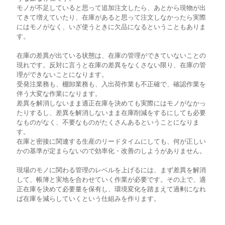
モノが不足していると思って追加注文したら、あとから現物が出
てきて増えていたり、在庫があると思って注文しなかったら実際
にはモノがなく、いざ使うときに欠品になるということもありま
す。
在庫の差異が出ている状態は、在庫の管理ができていないことの
現れです。反対に言うと在庫の差異をなくさない限り、在庫の管
理ができないことになります。
受発注業務も、棚卸業務も、入出荷作業も不正確で、確認作業を
伴う大変な作業になります。
差異を解消しないまま適正在庫を決めても実際にはモノがなかっ
たりするし、差異を解消しないまま在庫削減をするにしても必要
なものがなく、不要なものがたくさんあるということになりま
す。
在庫と密接に関連する生産のリードタイムにしても、何が正しい
かの基準が定まらないので効率化・改善のしようがありません。
現場のモノに関わる管理のレベルを上げるには、まず差異を解消
して、帳簿と実地を合わせていく作業が必要です。その上で、適
正在庫を決めて必要量を保有し、環境変化を踏まえて過剰になれ
ば在庫を減らしていくという仕組みを作ります。