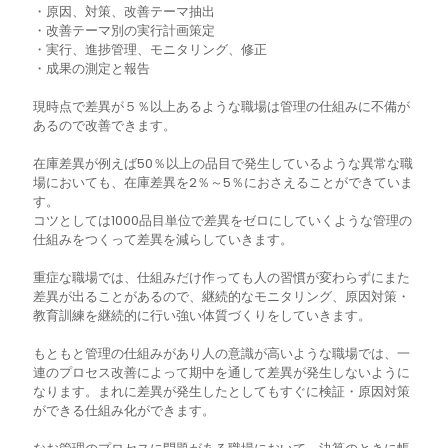
・原因、対策、改善テーマ抽出
・改善テーマ別の実行計画策定
・実行、進捗管理、モニタリング、修正
・成果の測定と報告
現時点で差異が５％以上あるような職場は管理の仕組みに不備が
あるので改善できます。
在庫差異が例えば50％以上の品目で発生しているような異常な職
場においても、在庫差異を2％～5％におさえることができていま
す。
コツとしては1000品目単位で差異をゼロにしていくような管理の
仕組みをつくって差異を減らしていきます。
重症な職場では、仕組みだけ作っても人の習慣が変わらずにまた
差異が出ることがあるので、継続的なモニタリング、原因対策・
教育訓練を継続的に行い強い体質づくりをしていきます。
もともと管理の仕組みがあり人の意識が高いような職場では、一
連のプロセス改善によって期中を通して差異が発生しないように
なります。まれに差異が発生したとしてもすぐに検証・原因対策
ができる仕組み化ができます。