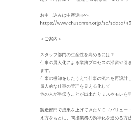
お申し込みは中産連HPへ
https://www.chusanren.or.jp/sc/sdata/45
＜ご案内＞
スタッフ部門の生産性を高めるには？
仕事の属人化による業務プロセスの滞留や引
ます。
仕事の棚卸をしたうえで仕事の流れを再設計
属人的な仕事の管理を見える化して
他の人が手伝うことが出来たりミスやモレを
製造部門で成果を上げてきたＶＥ（バリュー
え方をもとに、間接業務の効率化を進める方