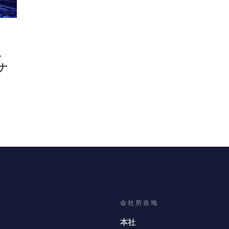
、
ナ
会社所在地
本社