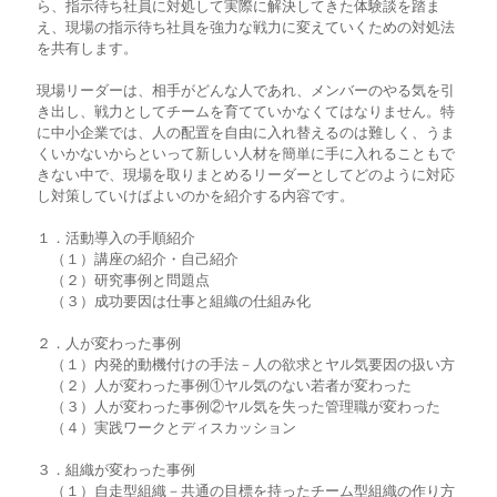
ら、指示待ち社員に対処して実際に解決してきた体験談を踏ま
え、現場の指示待ち社員を強力な戦力に変えていくための対処法
を共有します。
現場リーダーは、相手がどんな人であれ、メンバーのやる気を引
き出し、戦力としてチームを育てていかなくてはなりません。特
に中小企業では、人の配置を自由に入れ替えるのは難しく、うま
くいかないからといって新しい人材を簡単に手に入れることもで
きない中で、現場を取りまとめるリーダーとしてどのように対応
し対策していけばよいのかを紹介する内容です。
１．活動導入の手順紹介
（１）講座の紹介・自己紹介
（２）研究事例と問題点
（３）成功要因は仕事と組織の仕組み化
２．人が変わった事例
（１）内発的動機付けの手法－人の欲求とヤル気要因の扱い方
（２）人が変わった事例①ヤル気のない若者が変わった
（３）人が変わった事例②ヤル気を失った管理職が変わった
（４）実践ワークとディスカッション
３．組織が変わった事例
（１）自走型組織－共通の目標を持ったチーム型組織の作り方