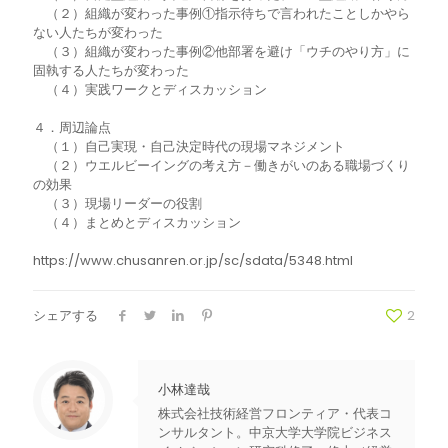
（２）組織が変わった事例①指示待ちで言われたことしかやら
ない人たちが変わった
（３）組織が変わった事例②他部署を避け「ウチのやり方」に
固執する人たちが変わった
（４）実践ワークとディスカッション
４．周辺論点
（１）自己実現・自己決定時代の現場マネジメント
（２）ウエルビーイングの考え方－働きがいのある職場づくり
の効果
（３）現場リーダーの役割
（４）まとめとディスカッション
https://www.chusanren.or.jp/sc/sdata/5348.html
シェアする
2
小林達哉
株式会社技術経営フロンティア・代表コ
ンサルタント。中京大学大学院ビジネス