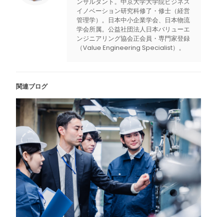
ンサルタント。中京大学大学院ビジネス
イノベーション研究科修了・修士（経営
管理学）。日本中小企業学会、日本物流
学会所属。公益社団法人日本バリューエ
ンジニアリング協会正会員・専門家登録
（Value Engineering Specialist）。
関連ブログ