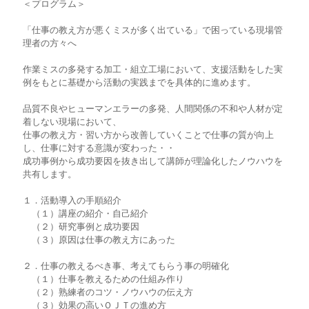
＜プログラム＞
「仕事の教え方が悪くミスが多く出ている」で困っている現場管
理者の方々へ
作業ミスの多発する加工・組立工場において、支援活動をした実
例をもとに基礎から活動の実践までを具体的に進めます。
品質不良やヒューマンエラーの多発、人間関係の不和や人材が定
着しない現場において、
仕事の教え方・習い方から改善していくことで仕事の質が向上
し、仕事に対する意識が変わった・・
成功事例から成功要因を抜き出して講師が理論化したノウハウを
共有します。
１．活動導入の手順紹介
（１）講座の紹介・自己紹介
（２）研究事例と成功要因
（３）原因は仕事の教え方にあった
２．仕事の教えるべき事、考えてもらう事の明確化
（１）仕事を教えるための仕組み作り
（２）熟練者のコツ・ノウハウの伝え方
（３）効果の高いＯＪＴの進め方