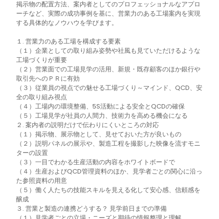
掲示物の配置方法、案内者としてのプロフェッショナルなアプロ
ーチなど、実際の成功事例を基に、営業力のある工場案内を実現
する具体的なノウハウを学びます。
１. 営業力のある工場を構成する要素
（１）企業としての取り組み姿勢や社風も見ていただけるような
工場づくりが重要
（２）営業面での工場見学の活用、新規・既存顧客のほか銀行や
取引先へのＰＲに有効
（３）従業員の視点での魅せる工場づくり～マインド、QCD、安
全の取り組み視点
（４）工場内の環境整備、5S活動による安全とQCDの確保
（５）工場見学が社員の人間力、技術力を高める機会になる
２. 案内者の説明だけで伝わりにくいところの対応
（１）掲示物、展示物として、見せておいた方が良いもの
（２）説明パネルの展示や、製造工程を撮影した映像を流すモニ
ターの設置
（３）一目でわかる生産活動の内容をホワイトボードで
（４）生産およびQCD管理資料のほか、見学者ごとの関心に沿っ
た参照資料の用意
（５）働く人たちの技能スキルを見える化して安心感、信頼感を
醸成
３. 営業と製造の連携どうする？ 見学前日までの準備
（１）見学者ごとの立場・ニーズと期待の情報整理と理解