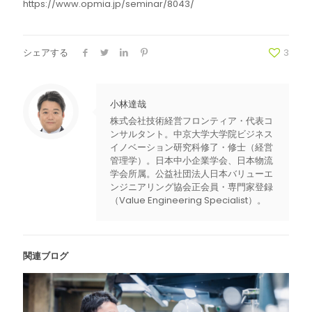
https://www.opmia.jp/seminar/8043/
シェアする
3
小林達哉
株式会社技術経営フロンティア・代表コ
ンサルタント。中京大学大学院ビジネス
イノベーション研究科修了・修士（経営
管理学）。日本中小企業学会、日本物流
学会所属。公益社団法人日本バリューエ
ンジニアリング協会正会員・専門家登録
（Value Engineering Specialist）。
関連ブログ