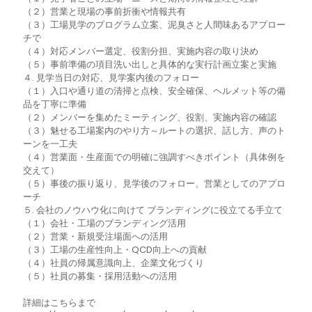
（２）営業と現場の事前折衝や情報共有
（３）工場見学のプログラム立案、泥臭さと人間味あるアプロー
チで
（４）対応メンバー選定、役割分担、実施内容の取り決め
（５）事前準備の項目洗い出しと具体的な実行計画立案と実施
４. 見学当日の対応、見学案内後のフォロー
（１）入口や通り道の清掃と点検、安全確保、ヘルメット等の備
品を丁寧に準備
（２）メンバーを集めたミーティング、役割、実施内容の確認
（３）魅せる工場案内のやり方～ルートの選択、話し方、声のト
ーンを一工夫
（４）営業面・生産面での明確に強調すべきポイント（具体例を
交えて）
（５）事後の振り返り、見学後のフォロー、営業としてのアプロ
ーチ
５. 会社のノウハウ化に向けて ブランディングに役立てる手立て
（１）会社・工場のブランディング活用
（２）営業・新規受注場面への活用
（３）工場の生産性向上・QCD向上への貢献
（４）社員の帰属意識向上、企業文化づくり
（５）社員の募集・採用活動への活用
詳細はこちらまで