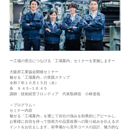
ー工場の受注につなげる「工場案内」セミナーを実施しますー
大阪府工業協会開催セミナー
魅せる「工場案内」の実践ステップ
令和７年１０月１５日（水）
各 ９:４５~１６:４５
講師：技術経営フロンティア 代表取締役 小林達哉
＜プログラム＞
セミナー内容
魅せる「工場案内」を通じて自社の強みを効果的にアピールし、
お客様に自信を持って技術力や品質改善への取り組みを伝えるポ
イントをお伝えします。前準備から見学コースの設計、魅力的な