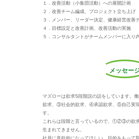
１．改善活動（小集団活動）への展開計画
２．改善チーム編成、プロジェクト立ち上げ
３．メンバー、リーダー決定、健康経営改善
４．目標設定と改善計画、改善活動の実施
５．コンサルタントがチームメンバーに入り
メッセー
マズローは欲求5段階説の話をしています。
欲求、③社会的欲求、④承認欲求、⑤自己実
す。
これらは段階と言っているので、①②③の欲
生まれてきません。
社員に意欲的になってほしい、目的をもって