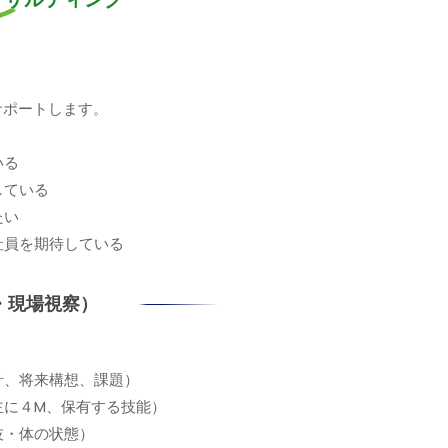
サポートします。
いる
している
たい
社員を期待している
・現場視察）
針、将来構想、課題）
主に４M、保有する技能）
技・体の状態）