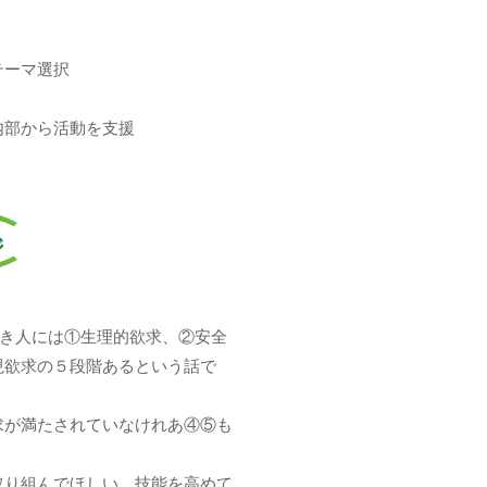
テーマ選択
内部から活動を支援
ジ
働き人には①生理的欲求、②安全
現欲求の５段階あるという話で
求が満たされていなけれあ④⑤も
取り組んでほしい、技能を高めて