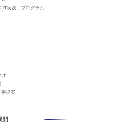
JT実践」プログラム
付け
援
改善提案
展開