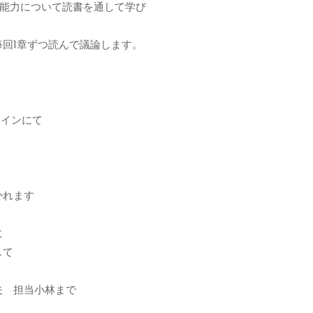
の能力について読書を通して学び
回1章ずつ読んで議論します。
ラインにて
かれます
に
して
夫 担当小林まで