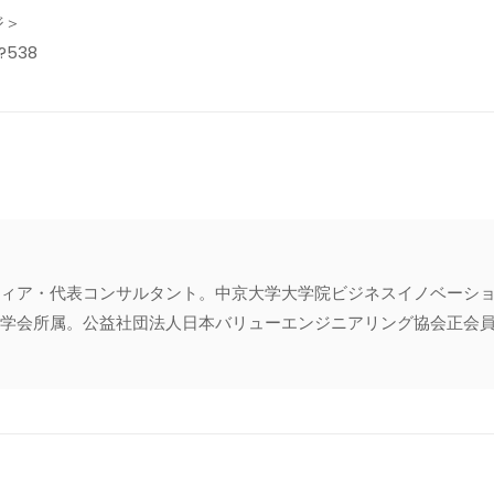
ジ＞
/?538
ィア・代表コンサルタント。中京大学大学院ビジネスイノベーシ
会所属。公益社団法人日本バリューエンジニアリング協会正会員・専門家登