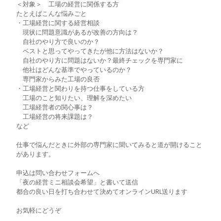
＜対象＞ 工場の経営に関係する方
たとえばこんな悩みごと
・工場経営に関する経営相談
現状に問題意識があるが改善の方向は？
自社のやり方で良いのか？
ベストと思ってやってきたが他に方法はないか？
自社のやり方に問題はないか？最終チェックを専門家に
他社はどんな基準でやっているのか？
専門家からみた工場の良否
・工場経営と関わりを持つ仕事をしている方
工場のこと知りたい、理解を深めたい
工場経営者の関心事は？
工場経営の将来課題は？
など
仕事で悩んだときに外部の専門家に聞いてみると道が開けること
があります。
申込は問い合わせフォームへ
「夜の経営ミニ相談会希望」と書いて送信
都合の良い日を打ち合わせて決めてオンラインURL送ります
お気軽にどうぞ