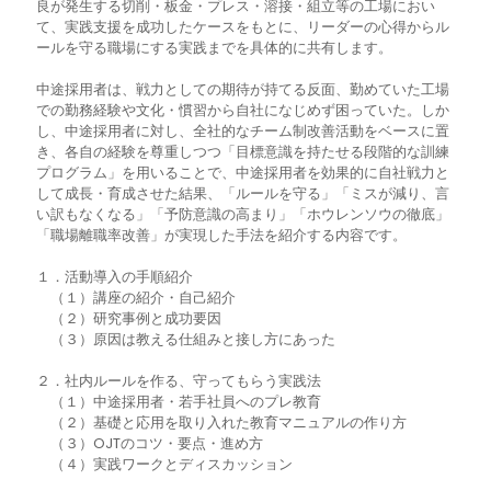
良が発生する切削・板金・プレス・溶接・組立等の工場におい
て、実践支援を成功したケースをもとに、リーダーの心得からル
ールを守る職場にする実践までを具体的に共有します。
中途採用者は、戦力としての期待が持てる反面、勤めていた工場
での勤務経験や文化・慣習から自社になじめず困っていた。しか
し、中途採用者に対し、全社的なチーム制改善活動をベースに置
き、各自の経験を尊重しつつ「目標意識を持たせる段階的な訓練
プログラム」を用いることで、中途採用者を効果的に自社戦力と
して成長・育成させた結果、「ルールを守る」「ミスが減り、言
い訳もなくなる」「予防意識の高まり」「ホウレンソウの徹底」
「職場離職率改善」が実現した手法を紹介する内容です。
１．活動導入の手順紹介
（１）講座の紹介・自己紹介
（２）研究事例と成功要因
（３）原因は教える仕組みと接し方にあった
２．社内ルールを作る、守ってもらう実践法
（１）中途採用者・若手社員へのプレ教育
（２）基礎と応用を取り入れた教育マニュアルの作り方
（３）OJTのコツ・要点・進め方
（４）実践ワークとディスカッション