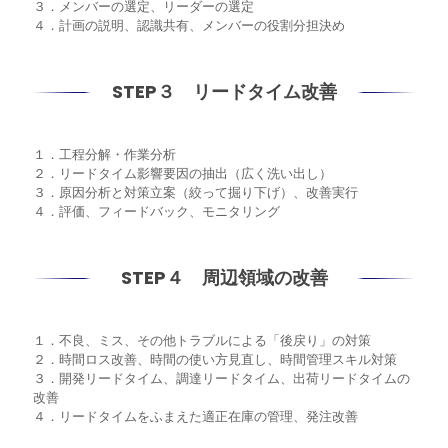
３．メンバーの選定、リーダーの選定
４．計画の説明、認識共有、メンバーの役割分担決め
STEP３ リードタイム改善
１．工程分解・作業分析
２．リードタイム影響要因の抽出（広く洗い出し）
３．原因分析と対策立案（絞って掘り下げ）、改善実行
４．評価、フィードバック、モニタリング
STEP４ 周辺領域の改善
１．不良、ミス、その他トラブルによる「後戻り」の対策
２．時間ロス改善、時間の使い方見直し、時間管理スキル対策
３．開発リードタイム、調達リードタイム、出荷リードタイムの
改善
４．リードタイムをふまえた適正在庫の管理、発注改善