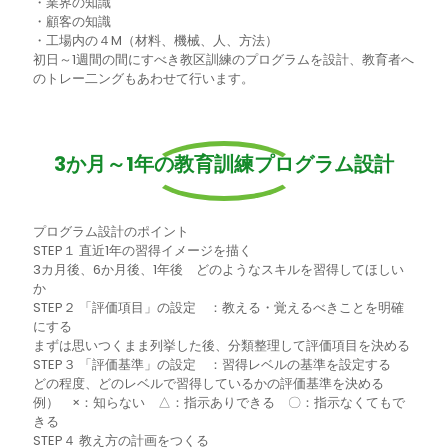
・業界の知識
・顧客の知識
・工場内の４M（材料、機械、人、方法）
初日～1週間の間にすべき教区訓練のプログラムを設計、教育者へ
のトレー二ングもあわせて行います。
3か月～1年の教育訓練プログラム設計
プログラム設計のポイント
STEP１ 直近1年の習得イメージを描く
3カ月後、6か月後、1年後 どのようなスキルを習得してほしい
か
STEP２ 「評価項目」の設定 ：教える・覚えるべきことを明確
にする
まずは思いつくまま列挙した後、分類整理して評価項目を決める
STEP３ 「評価基準」の設定 ：習得レベルの基準を設定する
どの程度、どのレベルで習得しているかの評価基準を決める
例） ×：知らない △：指示ありできる 〇：指示なくてもで
きる
STEP４ 教え方の計画をつくる