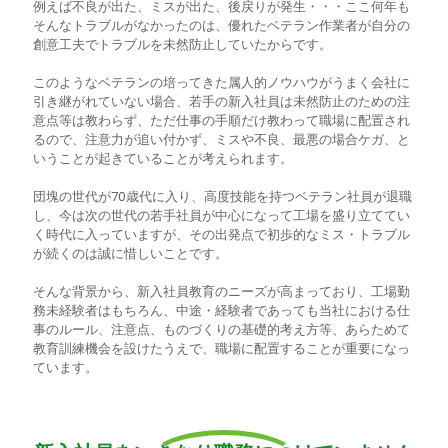
例えば不良が出た、ミスが出た、後戻りが発生・・・ここ何年も
そんなトラブルがなかったのは、優れたベテラン作業者が自分の
創意工夫でトラブルを未然防止していたからです。
このようなベテランの培ってきた属人的ノウハウがうまく会社に
引き継がれていない場合、若手の新入社員は未然防止のための注
意点等は教わらず、ただ仕事の手順だけ教わって職場に配置され
るので、注意力が追い付かず、ミスや不良、最悪の場合ケガ、と
いうことが起きていることが考えられます。
団塊の世代が70歳代に入り、高度技能を持つベテラン社員が退職
し、今は次の世代の若手社員が中心になって工場を盛り立ててい
く時代に入っていますが、その出発点で初歩的なミス・トラブル
が続くのは誠に惜しいことです。
そんな背景から、新入社員教育のニーズが高まっており、工場勤
務未経験者はもちろん、中途・経験者であっても当社における仕
事のルール、注意点、ものづくりの基礎的考え方等、あらためて
教育訓練機会を設けたうえで、職場に配置することが重要になっ
ています。