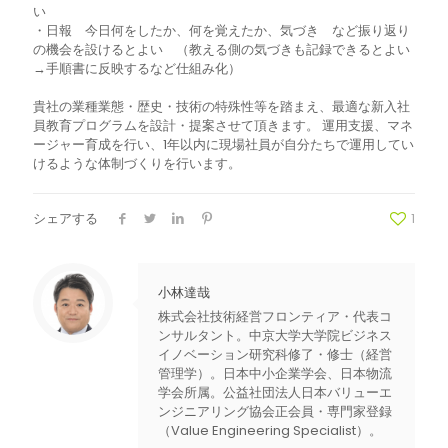
い
・日報 今日何をしたか、何を覚えたか、気づき など振り返り
の機会を設けるとよい （教える側の気づきも記録できるとよい
→手順書に反映するなど仕組み化）
貴社の業種業態・歴史・技術の特殊性等を踏まえ、最適な新入社
員教育プログラムを設計・提案させて頂きます。 運用支援、マネ
ージャー育成を行い、1年以内に現場社員が自分たちで運用してい
けるような体制づくりを行います。
シェアする
1
小林達哉
株式会社技術経営フロンティア・代表コ
ンサルタント。中京大学大学院ビジネス
イノベーション研究科修了・修士（経営
管理学）。日本中小企業学会、日本物流
学会所属。公益社団法人日本バリューエ
ンジニアリング協会正会員・専門家登録
（Value Engineering Specialist）。