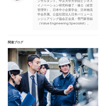
ンサルタント。中京大学大学院ビジネス
イノベーション研究科修了・修士（経営
管理学）。日本中小企業学会、日本物流
学会所属。公益社団法人日本バリューエ
ンジニアリング協会正会員・専門家登録
（Value Engineering Specialist）。
関連ブログ