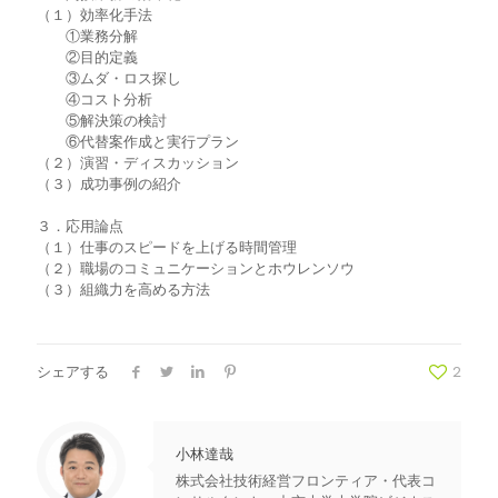
（１）効率化手法
①業務分解
②目的定義
③ムダ・ロス探し
④コスト分析
⑤解決策の検討
⑥代替案作成と実行プラン
（２）演習・ディスカッション
（３）成功事例の紹介
３．応用論点
（１）仕事のスピードを上げる時間管理
（２）職場のコミュニケーションとホウレンソウ
（３）組織力を高める方法
シェアする
2
小林達哉
株式会社技術経営フロンティア・代表コ