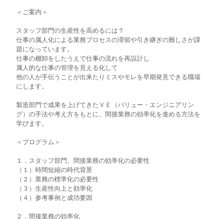
＜ご案内＞
スタッフ部門の生産性を高めるには？
仕事の属人化による業務プロセスの滞留や引き継ぎの難しさが課
題になっています。
仕事の棚卸をしたうえで仕事の流れを再設計し
属人的な仕事の管理を見える化して
他の人が手伝うことが出来たりミスやモレを早期発見できる職場
にします。
製造部門で成果を上げてきたＶＥ（バリュー・エンジニアリン
グ）の手法や考え方をもとに、間接業務の効率化を進める方法を
学びます。
＜プログラム＞
１．スタッフ部門、間接業務の効率化の必要性
（１）時間短縮の時代背景
（２）業務の標準化の必要性
（３）生産性向上と効率化
（４）参考事例と成功要因
２．間接業務の効率化