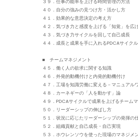
３９．仕事の能率を上げる時間管理の方法
４０．自分の強みの見つけ方・活かし方
４１．効果的な意思決定の考え方
４２．気づき力と感度を上げる「知覚」を広
４３．気づき力サイクルを回して自己成長
４４．成長と成果を手に入れるPDCAサイク
■ チームマネジメント
４５．働く人の欲求に関する知識
４６．外発的動機付けと内発的動機付け
４７．工場を知識労働に変える－マニュアル
４８．カーネギーの「人を動かす」論
４９．PDCAサイクルで成果を上げるチーム
５０．リーダーシップの伸ばし方
５１．状況に応じたリーダーシップの発揮の
５２．組織貢献と自己成長・自己実現
５３．ホウレンソウを使った現場のマネジメ