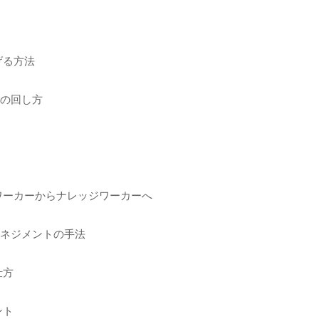
げる方法
ルの回し方
ワーカーからナレッジワーカーへ
マネジメントの手法
仕方
ント