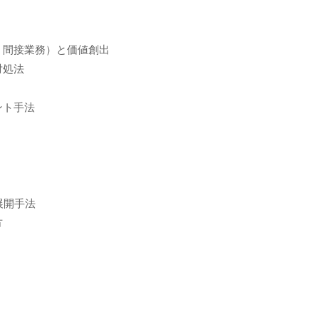
、間接業務）と価値創出
対処法
ント手法
展開手法
方