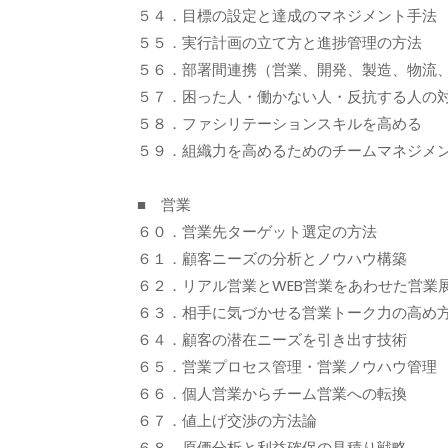
５４．目標の設定と達成のマネジメント手法
５５．実行計画の立て方と進捗管理の方法
５６．部署間連携（営業、開発、製造、物流
５７．困った人・働かない人・反抗する人の
５８．ファシリテーションスキルを高める
５９．組織力を高めるためのチームマネジメ
■ 営業
６０．営業先ターゲット選定の方法
６１．顧客ニーズの分析とノウハウ構築
６２．リアル営業とWEB営業をあわせた営業
６３．相手に気づかせる営業トーク力の高め
６４．顧客の潜在ニーズを引き出す技術
６５．営業プロセス管理・営業ノウハウ管理
６６．個人営業からチーム営業への転換
６７．値上げ交渉の方法論
６８．原価分析と利益確保の見積り戦略