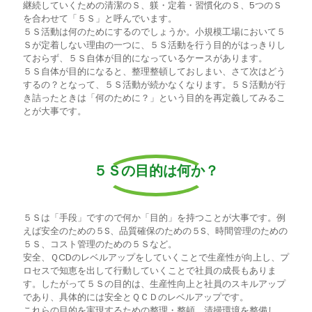
継続していくための清潔のＳ、躾・定着・習慣化のＳ、5つのＳ
を合わせて「５Ｓ」と呼んでいます。
５Ｓ活動は何のためにするのでしょうか。小規模工場において５
Ｓが定着しない理由の一つに、５Ｓ活動を行う目的がはっきりし
ておらず、５Ｓ自体が目的になっているケースがあります。
５Ｓ自体が目的になると、整理整頓しておしまい、さて次はどう
するの？となって、５Ｓ活動が続かなくなります。５Ｓ活動が行
き詰ったときは「何のために？」という目的を再定義してみるこ
とが大事です。
５Ｓの目的は何か？
５Ｓは「手段」ですので何か「目的」を持つことが大事です。例
えば安全のための５S、品質確保のための５S、時間管理のための
５Ｓ、コスト管理のための５Ｓなど。
安全、ＱCDのレベルアップをしていくことで生産性が向上し、プ
ロセスで知恵を出して行動していくことで社員の成長もありま
す。したがって５Ｓの目的は、生産性向上と社員のスキルアップ
であり、具体的には安全とＱＣＤのレベルアップです。
これらの目的を実現するための整理・整頓、清掃環境を整備し、