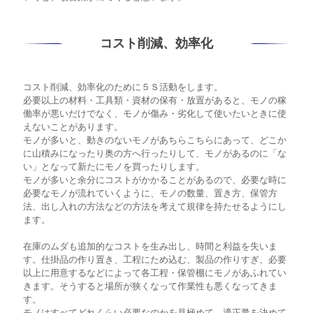
コスト削減、効率化
コスト削減、効率化のために５Ｓ活動をします。
必要以上の材料・工具類・資材の保有・放置があると、モノの稼
働率が悪いだけでなく、モノが傷み・劣化して使いたいときに使
えないことがあります。
モノが多いと、動きのないモノがあちらこちらにあって、どこか
に山積みになったり奥の方へ行ったりして、モノがあるのに「な
い」となって新たにモノを買ったりします。
モノが多いと余分にコストがかかることがあるので、必要な時に
必要なモノが流れていくように、モノの数量、置き方、保管方
法、出し入れの方法などの方法を考えて規律を持たせるようにし
ます。
在庫のムダも追加的なコストを生み出し、時間と利益を失いま
す。仕掛品の作り置き、工程にため込む、製品の作りすぎ、必要
以上に用意するなどによって各工程・保管棚にモノがあふれてい
きます。そうすると場所が狭くなって作業性も悪くなってきま
す。
モノはすべてどれくらい必要なのかを見極めて、適正量を決めて