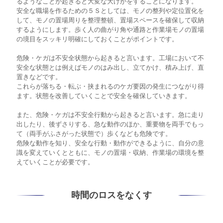
るようなことが起きると大変な大けがをすることになります。
安全な職場を作るための５Ｓとしては、モノの整列や定位置化を
して、モノの置場周りを整理整頓、置場スペースを確保して収納
するようにします。歩く人の曲がり角や通路と作業場モノの置場
の境目をスッキリ明確にしておくことがポイントです。
危険・ケガは不安全状態から起きると言います。工場において不
安全な状態とは例えばモノのはみ出し、立てかけ、積み上げ、直
置きなどです。
これらが落ちる・転ぶ・挟まれるのケガ要因の発生につながり得
ます。状態を改善していくことで安全を確保していきます。
また、危険・ケガは不安全行動から起きると言います。急に走り
出したり、後ずさりする、急な動作のほか、重要物を両手でもっ
て（両手がふさがった状態で）歩くなども危険です。
危険な動作を知り、安全な行動・動作ができるように、自分の意
識を変えていくとともに、モノの置場・収納、作業場の環境を整
えていくことが必要です。
時間のロスをなくす