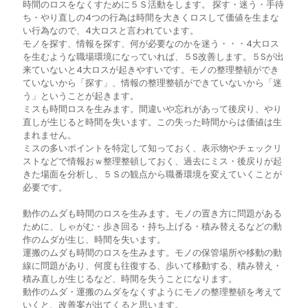
時間のロスをなくすために５Ｓ活動をします。 探す・迷う・手待
ち・やり直しの4つの行為は時間を大きくロスして価値を生まな
い行為なので、4大ロスと言われています。
モノを探す、情報を探す、何が必要なのかを迷う・・・4大ロス
を生むような職場環境になっていれば、５S改善します。５Sが出
来ていないと4大ロスが起きやすいです。モノの整理整頓ができ
ていないから「探す」、情報の整理整頓ができていないから「迷
う」ということが起きます。
ミスも時間ロスを生みます。間違いや忘れがあって後戻り、やり
直しが生じると時間を失います。この失った時間からは価値は生
まれません。
ミスの多いポイントを特定して知っておく、表示物やチェックリ
ストなどで情報おｗ整理整頓しておく、過去にミス・後戻りが起
きた場面を分析し、５Ｓの観点から職番環境を変えていくことが
必要です。
動作のムダも時間のロスを生みます。モノの置き方に問題がある
ために、しゃがむ・歩き回る・持ち上げる・積み替えるなどの動
作のムダが生じ、時間を失います。
運搬のムダも時間のロスを生みます。モノの保管場所や移動の動
線に問題があり、何度も往復する、歩いて移動する、積み替え・
積み直しが生じるなど、時間を失うことになります。
動作のムダ・運搬のムダをなくすようにモノの整理整頓を考えて
いくと、改善案が出てくると思います。