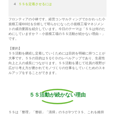
５Ｓを定着させるには
フロンティアの小林です。経営コンサルティングでかかわった小
規模工場100社を分析して明らかになった小規模工場マネジメン
トの成功要因を紹介しています。今日のテーマは「５Ｓは何のた
めにしていますか？－小規模工場の５Ｓ活動が続かない理由－」
です。
【要約】
５Ｓ活動を継続し定着していくためには目的を明確に持つことが
大事です。５Ｓの目的はＳＱＣＤのレベルアップであり、生産性
向上と人の成長につながります。５Ｓ活動を通じて社員の視野が
広がり考え方が磨かれてモノづくりの仕事をしていくためのスキ
ルアップをすることができます。
５Ｓ活動が続かない理由
５Ｓは「整理」「整頓」「清掃」のＳが3つで３Ｓ、これを維持