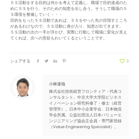
５Ｓ活動をする目的は何かを考えて定義し、職場で目的達成のた
めに５Ｓを行う、そのための知恵を出し合う。そうして職場の５
Ｓ環境を整備していく・・・
目的をもった５Ｓ活動であれば、５Ｓをやった先の目指すところ
があるわけなので、５Ｓ活動に身が入り、知恵が出てきます。
５Ｓ活動の次の一手が浮かび、実際に行動して職場に変化が見え
てくれば、次への意欲もわいてくるということです。
シェアする
3
小林達哉
株式会社技術経営フロンティア・代表コ
ンサルタント。中京大学大学院ビジネス
イノベーション研究科修了・修士（経営
管理学）。日本中小企業学会、日本物流
学会所属。公益社団法人日本バリューエ
ンジニアリング協会正会員・専門家登録
（Value Engineering Specialist）。