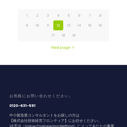
1
2
3
4
5
6
7
8
9
10
11
12
13
14
15
16
17
18
19
Next page
お気軽にお問い合わせください。
0120-631-591
中小製造業コンサルタントをお探しの方は
【株式会社技術経営フロンティア】にお任せください。
VE手法（Value Engineering Method）によってあなたの事業